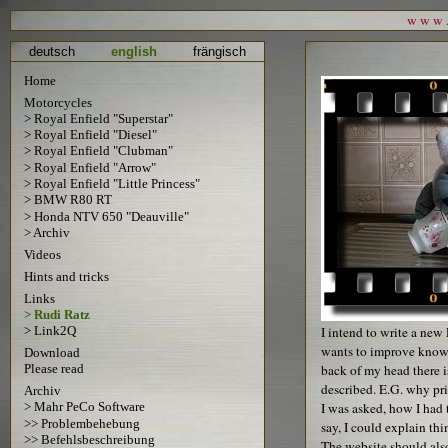
w w w . 
deutsch
english
frängisch
Home
Motorcycles
> Royal Enfield "Superstar"
> Royal Enfield "Diesel"
> Royal Enfield "Clubman"
> Royal Enfield "Arrow"
> Royal Enfield "Little Princess"
> BMW R80 RT
> Honda NTV 650 "Deauville"
> Archiv
Videos
Hints and tricks
Links
> Rudi Ratz
I intend to write a new
> Link2Q
wants to improve knowl
Download
back of my head there i
Please read
described. E.G. why pr
Archiv
I was asked, how I had
> Mahr PeCo Software
>> Problembehebung
say, I could explain thin
>> Befehlsbeschreibung
The website should also