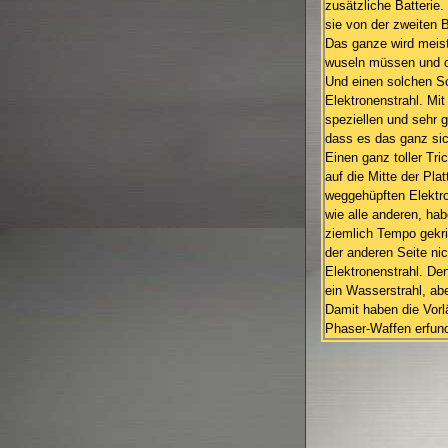
zusätzliche Batterie
sie von der zweiten B
Das ganze wird meist
wuseln müssen und da
Und einen solchen Sc
Elektronenstrahl. Mit
speziellen und sehr 
dass es das ganz sic
Einen ganz toller Tri
auf die Mitte der Pla
weggehüpften Elektro
wie alle anderen, ha
ziemlich Tempo gekri
der anderen Seite nic
Elektronenstrahl. De
ein Wasserstrahl, ab
Damit haben die Vorl
Phaser-Waffen erfund