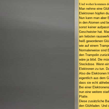
Und woher kommen den
Man nehme eine Glühb
Elektronen hüpfen d
Nun kann man aber El
in den Atomen und be
sonst keiner aufpass
Geschwister hat. Man
am liebsten rauswerf
heiß gewordenen Glüh
wie auf einem Trampo
Normalerweise sind E
den Trampolin zurück
wäre ja blöd. Die müs
Steckdose. Wenn eine
Elektronen zu tun. Da
Also die Elektronen 
eigentlich aus dem G
dass sie echt abhebe
Bei einer Elektronen
nun eine weitere sta
Platte.
Diese zusätzliche Ba
den Glühfaden. Und 