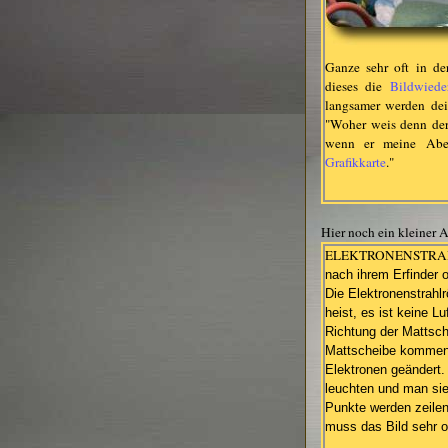
Ganze sehr oft in d
dieses die
Bildwiede
langsamer werden de
"Woher weis denn der 
wenn er meine Aben
Grafikkarte
."
Hier noch ein kleiner
ELEKTRONENSTR
nach ihrem Erfinder 
Die Elektronenstrahl
heist, es ist keine L
Richtung der Mattsch
Mattscheibe kommen 
Elektronen geändert. 
leuchten und man sie
Punkte werden zeilen
muss das Bild sehr o