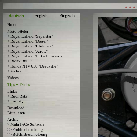
w w w . 
deutsch
english
frängisch
Home
Motorr�der
> Royal Enfield "Superstar"
> Royal Enfield "Diesel"
> Royal Enfield "Clubman"
> Royal Enfield "Arrow"
> Royal Enfield "Little Princess 2"
> BMW R80 RT
> Honda NTV 650 "Deauville"
> Archiv
Videos
Tips + Tricks
Links
> Rudi Ratz
> Link2Q
Download
Bitte lesen
Archiv
> Mahr PeCo Software
>> Problembehebung
>> Befehlsbeschreibung